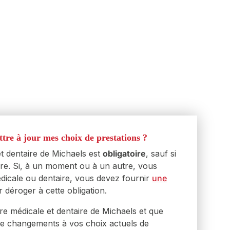
 AD&D
: Ajoutez ou mettez à jour votre bénéficiaire.
ttre à jour mes choix de prestations ?
e
:
et dentaire de Michaels est
obligatoire
, sauf si
 votre couverture existante sans fournir d’
EOI
.
re. Si, à un moment ou à un autre, vous
z à une couverture jusqu’à 250 000 $ par
dicale ou dentaire, vous devez fournir
une
de 10 000 $ – aucune
déclaration d’intérêt
n’est
 déroger à cette obligation.
unedéclaration d’intérêt
est requise pour les
de plus de 10 000 $).
ure médicale et dentaire de Michaels et que
de changements à vos choix actuels de
cette couverture ou y renoncer.