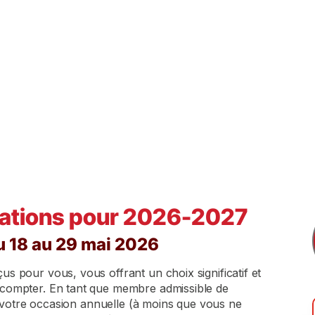
4 mai :
Envoi de la carte postale d’inscription au
18 mai :
Envoi aux membres de l’équipe d’un courr
Open » (en
anglais
ou en
français)
.
25 mai :
Envoi aux membres de l’équipe d’un courri
reste plus qu’une semaine ».
29 mai :
Courriel et SMS d’inscription du « derni
l’équipe.
tations pour 2026-2027
du 18 au 29 mai 2026
s pour vous, vous offrant un choix significatif et
 compter. En tant que membre admissible de
st votre occasion annuelle (à moins que vous ne