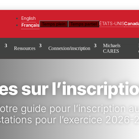
English
ÉTATS-UNIS
Canad
Temps plein
Temps partiel
Français
Michaels
Ressources
Connexion/inscription
CARES
s sur l’inscripti
otre guide pour l’inscription a
stations pour l’exercice 2026-