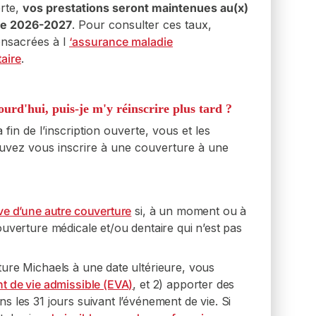
erte,
vos prestations seront maintenues au(x)
on :
ime 2026-2027
. Pour consulter ces taux,
z à une couverture jusqu’à 250 000 $, par
onsacrées à l
‘assurance maladie
de 10 000 $, sans avoir à fournir de
déclaration
aire
.
cette couverture ou y renoncer.
ourd'hui, puis-je m'y réinscrire plus tard ?
 fin de l’inscription ouverte, vous et les
ouvez vous inscrire à une couverture à une
e d’une autre couverture
si, à un moment ou à
uverture médicale et/ou dentaire qui n’est pas
ure Michaels à une date ultérieure, vous
 de vie admissible (EVA)
, et 2) apporter des
 les 31 jours suivant l’événement de vie. Si