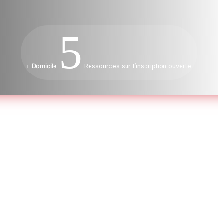
5
Domicile
Ressources sur l’inscription ouverte

Dates impor
MON
VE
Début de l'inscription ouverte
18 mai
Communications à venir