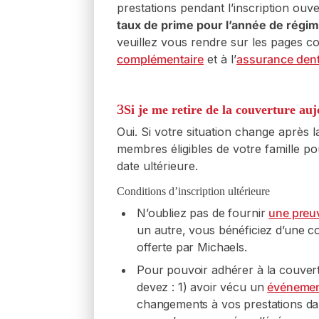
prestations pendant l’inscription ouv
AD&D en opti
taux de prime pour l’année de rég
Souscrive
veuillez vous rendre sur les pages c
tranches 
complémentaire
et à l’
assurance dent
d’intérêt.
diminuer 
Si je me retire de la couverture auj
Oui. Si votre situation change après la
membres éligibles de votre famille p
date ultérieure.
Conditions d’inscription ultérieure
N’oubliez pas de fournir
une preuv
un autre, vous bénéficiez d’une co
offerte par Michaels.
Pour pouvoir adhérer à la couvert
devez : 1) avoir vécu un
événement
changements à vos prestations dans