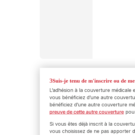
Vie et DMA
Basic Life &
Suis-je tenu de m'inscrire ou de me
Vie facultativ
L’adhésion à la couverture médicale 
Augmenter
vous bénéficiez d’une autre couvertu
Souscrive
bénéficiez d’une autre couverture mé
tranches 
preuve de cette autre couverture
pour
requise
( 
tranches 
Si vous êtes déjà inscrit à la couvert
vous choisissez de ne pas apporter 
diminuer 