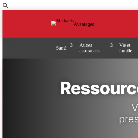
Passer
au
contenu
Avantages
Autres
Vie et
Santé
assurances
famille
Ressource
V
pre