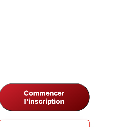
x foyers des membres de l’équipe
iel et d’un SMS d’inscription « Now
el et d’un SMS d’inscription « Il ne
er jour » envoyés aux membres de
Commencer
l'inscription