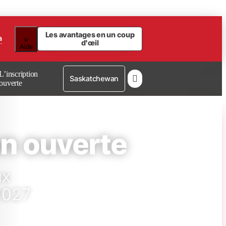
Les avantages en un coup
a
u
d'œil
Aide
L’inscription

Saskatchewan
ouverte
on ouverte
ux
2027