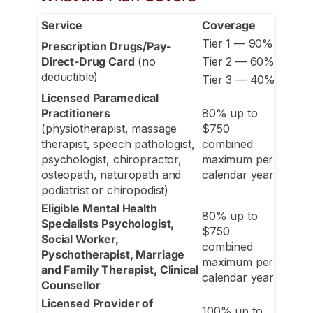
Service
Coverage
Tier 1 — 90%
Prescription Drugs/Pay-
Direct-Drug Card
(no
Tier 2 — 60%
deductible)
Tier 3 — 40%
Licensed Paramedical
Practitioners
80% up to
(physiotherapist, massage
$750
therapist, speech pathologist,
combined
psychologist, chiropractor,
maximum per
osteopath, naturopath and
calendar year
podiatrist or chiropodist)
Eligible Mental Health
80% up to
Specialists Psychologist,
$750
Social Worker,
combined
Pyschotherapist, Marriage
maximum per
and Family Therapist, Clinical
calendar year
Counsellor
Licensed Provider of
100% up to