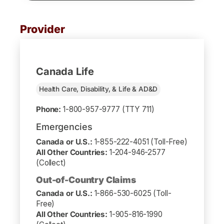
2026
Family
2026-
$16.54
$10.97
2027
Provider
Type de
Année du
Classes 1, 2,
Classe
plan
régime
5-6 et 11-12
3
2025-
5,76 $
4,05 $
Canada Life
2026
Célibataire
2026-
Health Care, Disability, & Life & AD&D
6,75 $
4,75 $
2027
Phone:
1-800-957-9777 (TTY 711)
2025-
14,11 $
9,36 $
2026
Emergencies
Famille
2026-
10,97
16,54 $
Canada or U.S.:
1-855-222-4051 (Toll-Free)
2027
$
All Other Countries:
1-204-946-2577
(Collect)
Out-of-Country Claims
Canada or U.S.:
1-866-530-6025 (Toll-
Free)
All Other Countries:
1-905-816-1990