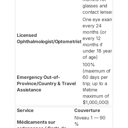
glasses and
contact lenses
One eye exam
every 24
months (or
Licensed
every 12
Ophthalmologist/Optometrist
months if
under 18 years
of age)
100%
(maximum of
Emergency Out-of-
60 days per
Province/Country & Travel
trip; up to a
Assistance
lifetime
maximum of
$1,000,000)
Service
Couverture
Niveau 1 — 90
Médicaments sur
%