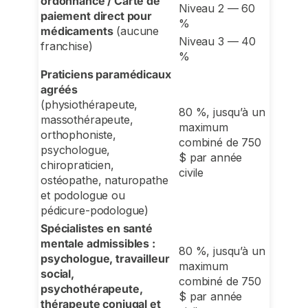
ordonnance / Carte de
Niveau 2 — 60
paiement direct pour
%
médicaments
(aucune
Niveau 3 — 40
franchise)
%
Praticiens paramédicaux
agréés
(physiothérapeute,
80 %, jusqu’à un
massothérapeute,
maximum
orthophoniste,
combiné de 750
psychologue,
$ par année
chiropraticien,
civile
ostéopathe, naturopathe
et podologue ou
pédicure-podologue)
Spécialistes en santé
mentale admissibles :
80 %, jusqu’à un
psychologue, travailleur
maximum
social,
combiné de 750
psychothérapeute,
$ par année
thérapeute conjugal et