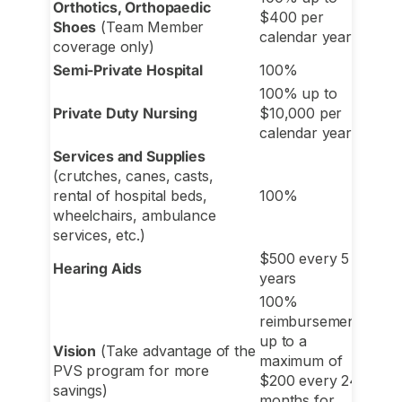
Orthotics, Orthopaedic
$400 per
Shoes
(Team Member
calendar year
coverage only)
Semi-Private Hospital
100%
100% up to
Private Duty Nursing
$10,000 per
calendar year
Services and Supplies
(crutches, canes, casts,
rental of hospital beds,
100%
wheelchairs, ambulance
services, etc.)
$500 every 5
Hearing Aids
years
100%
reimbursement
up to a
Vision
(Take advantage of the
maximum of
PVS program for more
$200 every 24
savings)
months for