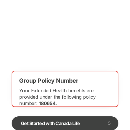
Biweekly Plan Costs
Group Policy Number
Plan
Plan
Full-
Part-Time
Type
Year
Time
Saskatchewan
Your Extended Health benefits are
2025-
provided under the following policy
$5.76
$4.05
2026
number:
180654
.
Single
2026-
$6.75
$4.75
2027
Get Started with Canada Life
2025-
$14.11
$9.36