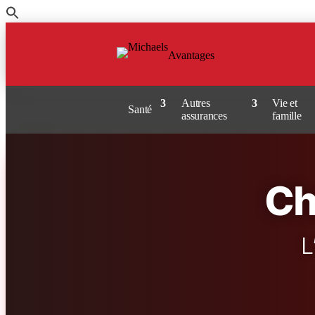
Passer
au
contenu
Avantages
Autres
Vie et
Santé
assurances
famille
Ch
L