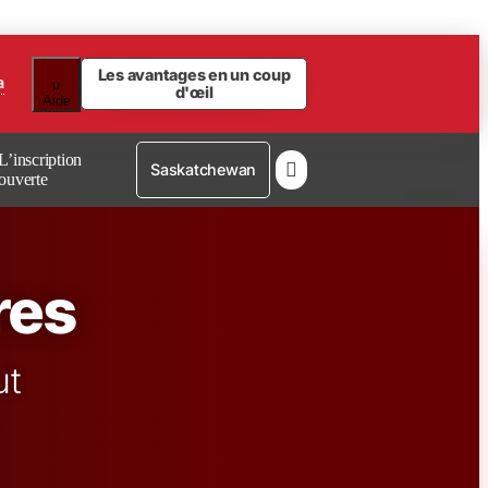
Les avantages en un coup
a
u
d'œil
Aide
L’inscription

Saskatchewan
ouverte
res
ut