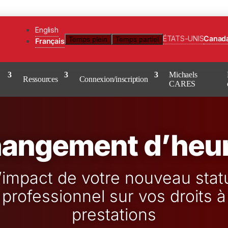
English
ÉTATS-UNIS
Canad
Temps plein
Temps partiel
Français
Michaels
Ressources
Connexion/inscription
CARES
angement d’heu
’impact de votre nouveau stat
professionnel sur vos droits à
prestations