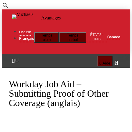
Passer
au
Avantages
contenu
English
ÉTATS-
Temps
Temps
Canada
Français
UNIS
plein
partiel
U

u
Aide
Workday Job Aid –
Submitting Proof of Other
Coverage (anglais)