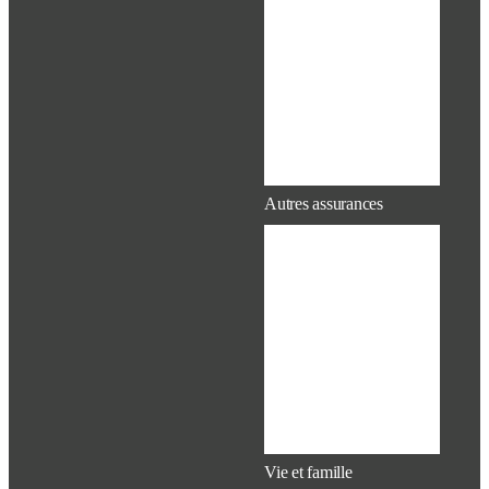
Exigence en
matière de
preuve
d’assurabilité
(DI)
Renonciation
à la
couverture
Autres assurances
Planification
financière et
de la retraite
Handicap
Assurance
vie et
AD&D
Maladie
grave (MR)
Vie et famille